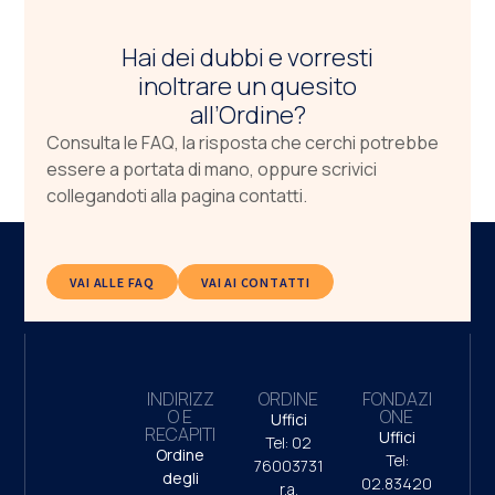
Hai dei dubbi e vorresti
inoltrare un quesito
all’Ordine?
Consulta le FAQ, la risposta che cerchi potrebbe
essere a portata di mano, oppure scrivici
collegandoti alla pagina contatti.
VAI ALLE FAQ
VAI AI CONTATTI
INDIRIZZ
ORDINE
FONDAZI
O E
ONE
Uffici
RECAPITI
Uffici
Tel: 02
Ordine
Tel:
76003731
degli
02.83420
r.a.