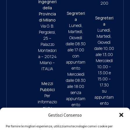
Ingegneri
200
della
Segreteri
Provincia
Segreteri
a
di Milano
a
Lunedì,
Via G. B.
Lunedì,
Martedì,
Pergolesi,
Martedì,
Giovedì
25 –
Giovedì
dalle 08:30
Palazzo
dalle 10,00
alle 17:00
Montedori
alle 13,00
con
a – 20124
Mercoledì
appuntam
Milano –
10,00 –
ento
ITALIA
13.00 e
Mercoledì
15.00 –
dalle 08:30
Mezzi
17.30
alle 18:00
Pubblici
su
senza
Per
appuntam
appuntam
informazio
ento
ento
ni su
(ultimo
mezzi
Gestisci Consenso
accesso
pubblici e
ore 17:45)
09:30/13:
parcheggi
Per fornire le migliori esperienze, utilizziamo tecnologie come i cookie per