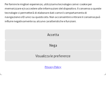
Per fornire le migliori esperienze, utilizziamo tecnologie come i cookie per
memorizzare e/o accedere alle informazioni del dispositivo. Il consenso a queste
tecnologie ci permetterà di elaborare dati come il comportamento di
navigazione o ID unici su questo sito. Non acconsentire o ritirare il consenso può
influire negativamente su alcune caratteristiche e funzioni.
Accetta
Nega
Visualizza le preferenze
Privacy Policy
Hai dei dubbi e vorresti
inoltrare un quesito
all’Ordine?
Consulta le FAQ, la risposta che cerchi potrebbe