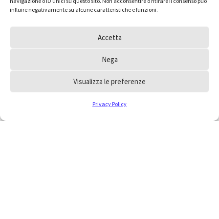
navigazione o ID unici su questo sito. Non acconsentire o ritirare il consenso può
influire negativamente su alcune caratteristiche e funzioni.
Accetta
Nega
Visualizza le preferenze
Privacy Policy
Hai dei dubbi e vorresti
inoltrare un quesito
all’Ordine?
Consulta le FAQ, la risposta che cerchi potrebbe
essere a portata di mano, oppure scrivici
collegandoti alla pagina contatti.
VAI ALLE FAQ
VAI AI CONTATTI