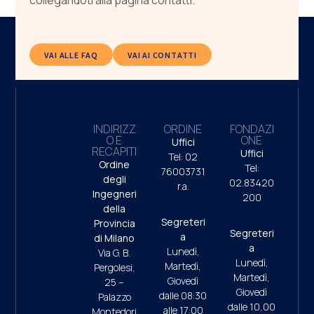
collegandoti alla pagina contatti.
VAI ALLE FAQ
VAI AI CONTATTI
INDIRIZZ
ORDINE
FONDAZI
O E
ONE
Uffici
RECAPITI
Uffici
Tel: 02
Ordine
Tel:
76003731
degli
02.83420
r.a.
Ingegneri
200
della
Segreteri
Provincia
Segreteri
a
di Milano
a
Lunedì,
Via G. B.
Lunedì,
Martedì,
Pergolesi,
Martedì,
Giovedì
25 –
Giovedì
dalle 08:30
Palazzo
dalle 10,00
alle 17:00
Montedori