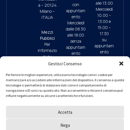
alle 13,00
con
a – 20124
Mercoledì
appuntam
Milano –
10,00 –
ento
ITALIA
13.00 e
Mercoledì
15.00 –
dalle 08:30
Mezzi
17.30
alle 18:00
Pubblici
su
senza
Per
appuntam
appuntam
informazio
ento
ento
ni su
(ultimo
mezzi
Gestisci Consenso
accesso
pubblici e
ore 17:45)
09:30/13:
parcheggi
Per fornire le migliori esperienze, utilizziamo tecnologie come i cookie per
00 (da
memorizzare e/o accedere alle informazioni del dispositivo. Il consenso a queste
clicca qui
9.30/13.0
Lunedì a
tecnologie ci permetterà di elaborare dati come il comportamento di
0 (da
navigazione o ID unici su questo sito. Non acconsentire o ritirare il consenso può
Giovedì)
Lunedì a
influire negativamente su alcune caratteristiche e funzioni.
– interno 1
Giovedì)
per
informazio
Accetta
ni
PEC
ordine.mila
Nega
no@ingpe